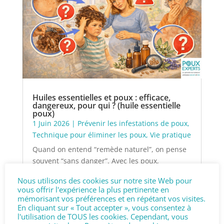
Huiles essentielles et poux : efficace,
dangereux, pour qui ? (huile essentielle
poux)
1 Juin 2026
|
Prévenir les infestations de poux
,
Technique pour éliminer les poux
,
Vie pratique
Quand on entend “remède naturel”, on pense
souvent “sans danger”. Avec les poux,
beaucoup de parents se tournent vers les
Nous utilisons des cookies sur notre site Web pour
huiles essentielles (tea...
vous offrir l'expérience la plus pertinente en
LIRE PLUS
mémorisant vos préférences et en répétant vos visites.
En cliquant sur « Tout accepter », vous consentez à
l'utilisation de TOUS les cookies. Cependant, vous